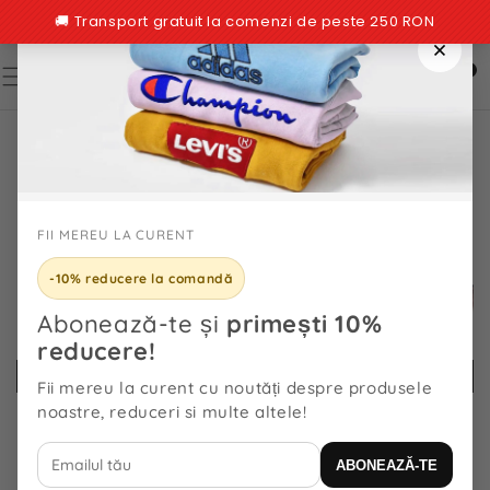
TRECI LA
CONȚINUT
0
0
articole
TRECI LA
INFORMAȚIILE
DESPRE
PRODUS
FII MEREU LA CURENT
-10% reducere la comandă
Abonează-te și
primești 10%
reducere!
Fii mereu la curent cu noutăți despre produsele
noastre, reduceri si multe altele!
ABONEAZĂ-TE