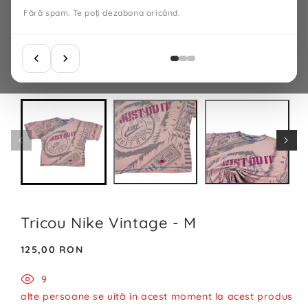
Fără spam. Te poți dezabona oricând.
Tricou Nike Vintage - M
Preț
125,00 RON
normal
9
alte persoane se uită în acest moment la acest produs