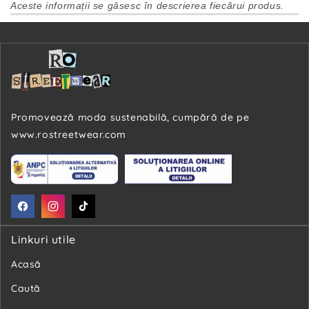
Aceste informații se găsesc în descrierea fiecărui produs.
Promovează moda sustenabilă, cumpără de pe
www.rostreetwear.com
Facebook
Instagram
TikTok
Linkuri utile
Acasă
Caută