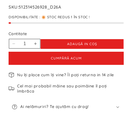
SKU:
512314526928_D26A
DISPONIBILITATE :
STOC REDUS 1 ÎN STOC !
Cantitate
ADAUGĂ IN COŞ
Reduceți
Creșteți
cantitatea
cantitatea
pentru
pentru
CUMPĂRĂ ACUM
Tricou
Tricou
Nike
Nike
Nu îți place cum îți vine? Îl poți returna in 14 zile
Vintage
Vintage
-
-
Cel mai probabil mâine sau poimâine îl poți
M
M
îmbrăca
Ai nelămuriri? Te ajutăm cu drag!