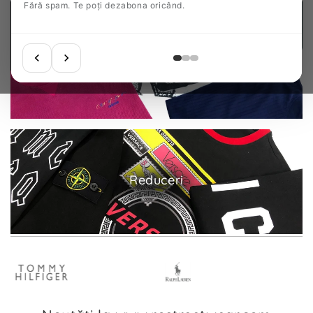
Fără spam. Te poți dezabona oricând.
Vezi tot
Reduceri