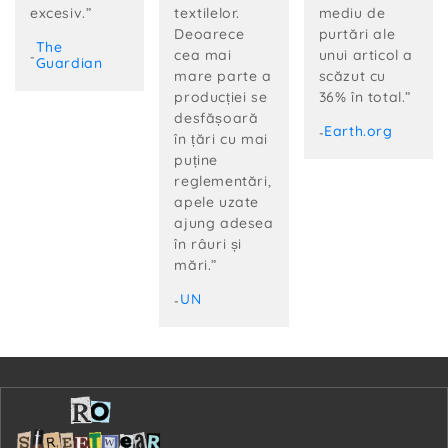
excesiv.”
textilelor.
mediu de
Deoarece
purtări ale
The
cea mai
unui articol a
-
Guardian
mare parte a
scăzut cu
producției se
36% în total.”
desfășoară
Earth.org
-
în țări cu mai
puține
reglementări,
apele uzate
ajung adesea
în râuri și
mări.”
UN
-