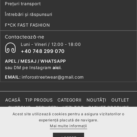
Preţuri transport
Întrebări şi răspunsuri
F*CK FAST FASHION
Contactează-ne
Luni - Vineri / 12:00 - 18:00
+40 748 299 070
APEL / MESAJ / WHATSAPP
sau DM pe Instagram
aici
.
EMAIL:
inforostreetwear@gmail.com
ACASĂ
TIP PRODUS
CATEGORII
NOUTĂŢI
OUTLET
CUSTOMS
REDUCERI
VEZI TOT
PACHET PRODUSE
Acest site utilizează cookies pentru a asigura vizitatorilor o
F*CK FAST FASHION
experiență placută de navigare.
© 2026,
rostreetwear
Mai multe informaţii
Modalitati
Contul
de