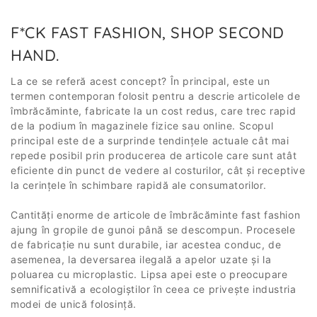
F*CK FAST FASHION, SHOP SECOND
HAND.
La ce se referă acest concept? În principal, este un
termen contemporan folosit pentru a descrie articolele de
îmbrăcăminte, fabricate la un cost redus, care trec rapid
de la podium în magazinele fizice sau online. Scopul
principal este de a surprinde tendințele actuale cât mai
repede posibil prin producerea de articole care sunt atât
eficiente din punct de vedere al costurilor, cât și receptive
la cerințele în schimbare rapidă ale consumatorilor.
Cantități enorme de articole de îmbrăcăminte fast fashion
ajung în gropile de gunoi până se descompun. Procesele
de fabricație nu sunt durabile, iar acestea conduc, de
asemenea, la deversarea ilegală a apelor uzate și la
poluarea cu microplastic. Lipsa apei este o preocupare
semnificativă a ecologiștilor în ceea ce privește industria
modei de unică folosință.