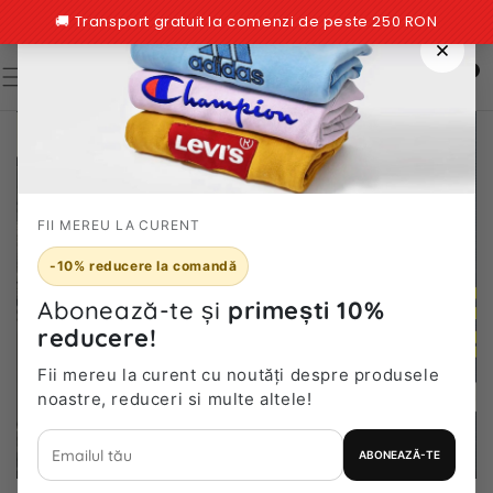
TRECI LA
CONȚINUT
0
0
articole
FII MEREU LA CURENT
Outlet
-10% reducere la comandă
Abonează-te și
primești 10%
VEZI
reducere!
Fii mereu la curent cu noutăți despre produsele
noastre, reduceri si multe altele!
ABONEAZĂ-TE