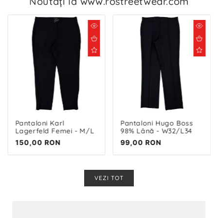
Noutăţi la www.rostreetwear.com
Pantaloni Karl
Pantaloni Hugo Boss
Lagerfeld Femei - M/L
98% Lână - W32/L34
Preț
150,00 RON
Preț
99,00 RON
normal
normal
VEZI TOT