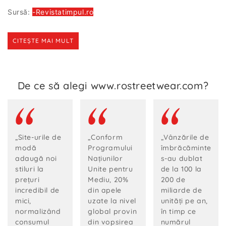
Sursă:
-Revistatimpul.ro
CITEŞTE MAI MULT
De ce să alegi www.rostreetwear.com?
„Site-urile de
„Conform
„Vânzările de
modă
Programului
îmbrăcăminte
adaugă noi
Națiunilor
s-au dublat
stiluri la
Unite pentru
de la 100 la
prețuri
Mediu, 20%
200 de
incredibil de
din apele
miliarde de
mici,
uzate la nivel
unități pe an,
normalizând
global provin
în timp ce
consumul
din vopsirea
numărul