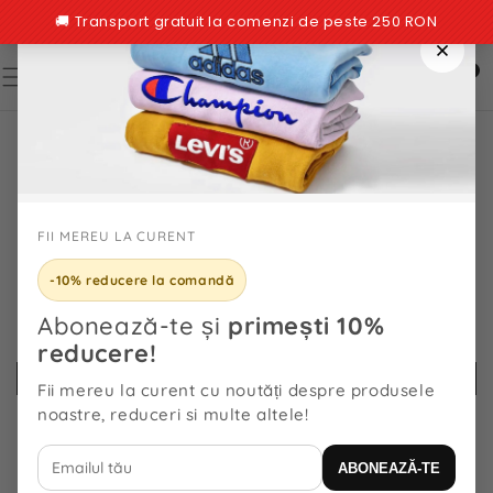
TRECI LA
CONȚINUT
0
0
articole
TRECI LA
INFORMAȚIILE
DESPRE
PRODUS
FII MEREU LA CURENT
-10% reducere la comandă
Abonează-te și
primești 10%
reducere!
Fii mereu la curent cu noutăți despre produsele
noastre, reduceri si multe altele!
ABONEAZĂ-TE