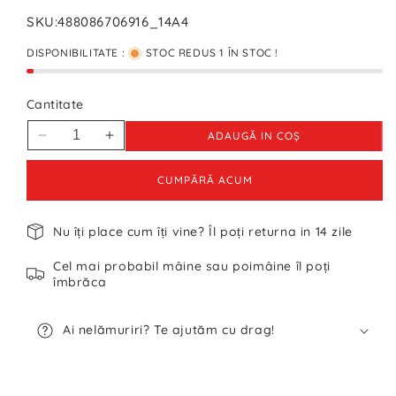
SKU:
488086706916_14A4
DISPONIBILITATE :
STOC REDUS 1 ÎN STOC !
Cantitate
ADAUGĂ IN COŞ
Reduceți
Creșteți
cantitatea
cantitatea
pentru
pentru
CUMPĂRĂ ACUM
Tricou
Tricou
Ellesse
Ellesse
Nu îți place cum îți vine? Îl poți returna in 14 zile
-
-
S
S
Cel mai probabil mâine sau poimâine îl poți
îmbrăca
Ai nelămuriri? Te ajutăm cu drag!