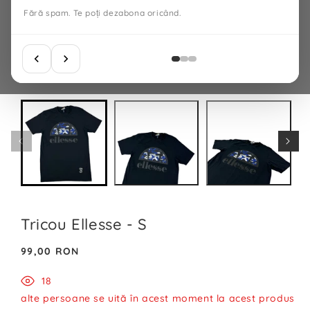
Fără spam. Te poți dezabona oricând.
Tricou Ellesse - S
Preț
99,00 RON
normal
18
alte persoane se uită în acest moment la acest produs