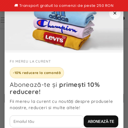
TRECI LA
CONȚINUT
0
0
articole
TRECI LA
INFORMAȚIILE
DESPRE
PRODUS
FII MEREU LA CURENT
-10% reducere la comandă
Abonează-te și
primești 10%
reducere!
Fii mereu la curent cu noutăți despre produsele
noastre, reduceri si multe altele!
ABONEAZĂ-TE