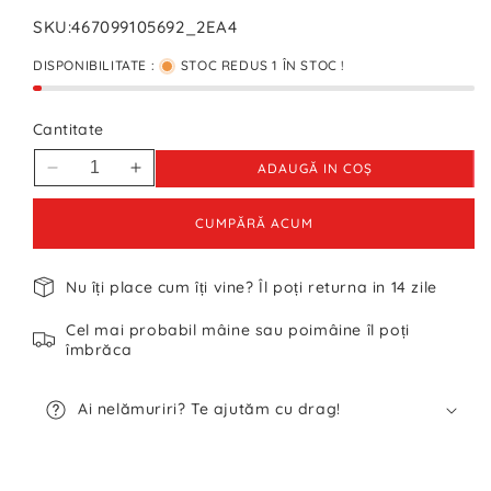
SKU:
467099105692_2EA4
DISPONIBILITATE :
STOC REDUS 1 ÎN STOC !
Cantitate
ADAUGĂ IN COŞ
Reduceți
Creșteți
cantitatea
cantitatea
pentru
pentru
CUMPĂRĂ ACUM
Şapcă
Şapcă
Giants
Giants
Nu îți place cum îți vine? Îl poți returna in 14 zile
Vintage
Vintage
Cel mai probabil mâine sau poimâine îl poți
îmbrăca
Ai nelămuriri? Te ajutăm cu drag!