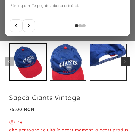
Fără spam. Te poți dezabona oricând.
Şapcă Giants Vintage
Preț
75,00 RON
normal
19
alte persoane se uită în acest moment la acest produs