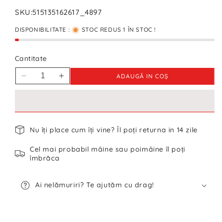
SKU:
515135162617_4897
DISPONIBILITATE :
STOC REDUS 1 ÎN STOC !
Cantitate
ADAUGĂ IN COŞ
Reduceți
Creșteți
cantitatea
cantitatea
pentru
pentru
Pantaloni
Pantaloni
Scurți
Scurți
Nu îți place cum îți vine? Îl poți returna in 14 zile
Nike
Nike
-
-
Cel mai probabil mâine sau poimâine îl poți
XL
XL
îmbrăca
Ai nelămuriri? Te ajutăm cu drag!