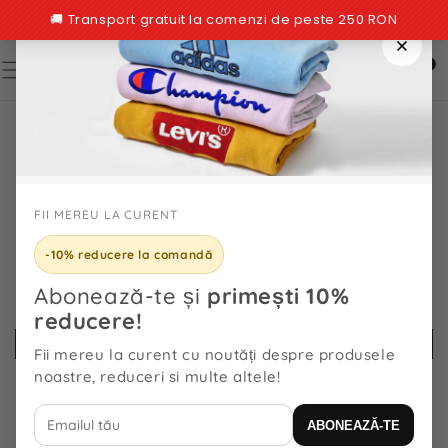
TRECI LA
CONȚINUT
0
0
articole
TRECI LA
INFORMAȚIILE
DESPRE
PRODUS
FII MEREU LA CURENT
-10% reducere la comandă
Abonează-te și
primești 10%
reducere!
Fii mereu la curent cu noutăți despre produsele
noastre, reduceri si multe altele!
ABONEAZĂ-TE