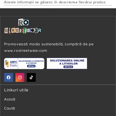
Aceste informații se găsesc în descrierea fiecărui produs.
Promovează moda sustenabilă, cumpără de pe
www.rostreetwear.com
Facebook
Instagram
TikTok
Linkuri utile
Acasă
Caută