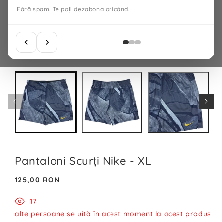
Fără spam. Te poți dezabona oricând.
Pantaloni Scurți Nike - XL
Preț
125,00 RON
normal
17
alte persoane se uită în acest moment la acest produs