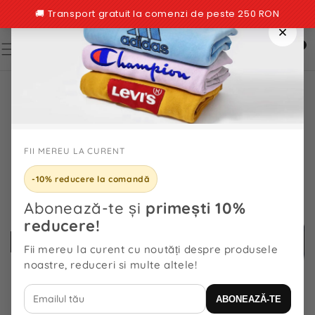
TRECI LA
CONȚINUT
0
0
articole
TRECI LA
INFORMAȚIILE
DESPRE
PRODUS
FII MEREU LA CURENT
-10% reducere la comandă
Abonează-te și
primești 10%
reducere!
Fii mereu la curent cu noutăți despre produsele
noastre, reduceri si multe altele!
ABONEAZĂ-TE