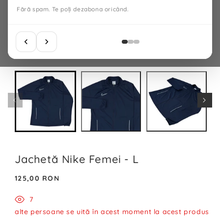
Fără spam. Te poți dezabona oricând.
Jachetă Nike Femei - L
Preț
125,00 RON
normal
7
alte persoane se uită în acest moment la acest produs