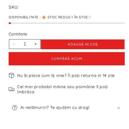
SKU:
DISPONIBILITATE :
STOC REDUS 1 ÎN STOC !
Cantitate
ADAUGĂ IN COŞ
Reduceți
Creșteți
cantitatea
cantitatea
pentru
pentru
CUMPĂRĂ ACUM
Jachetă
Jachetă
Nike
Nike
Nu îți place cum îți vine? Îl poți returna in 14 zile
Femei
Femei
-
-
Cel mai probabil mâine sau poimâine îl poți
L
L
îmbrăca
Ai nelămuriri? Te ajutăm cu drag!