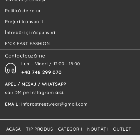
Politică de retur
Preţuri transport
Întrebări şi răspunsuri
F*CK FAST FASHION
Contactează-ne
Luni - Vineri / 12:00 - 18:00
+40 748 299 070
APEL / MESAJ / WHATSAPP
sau DM pe Instagram
aici
.
EMAIL:
inforostreetwear@gmail.com
ACASĂ
TIP PRODUS
CATEGORII
NOUTĂŢI
OUTLET
CUSTOMS
REDUCERI
VEZI TOT
PACHET PRODUSE