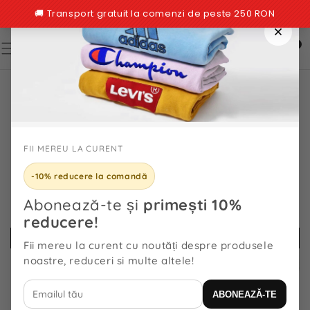
TRECI LA
CONȚINUT
0
0
articole
TRECI LA
INFORMAȚIILE
DESPRE
PRODUS
FII MEREU LA CURENT
-10% reducere la comandă
Abonează-te și
primești 10%
reducere!
Fii mereu la curent cu noutăți despre produsele
noastre, reduceri si multe altele!
ABONEAZĂ-TE