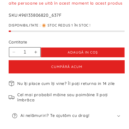
alte persoane se uită în acest moment la acest produs
SKU:
496133806820_637F
DISPONIBILITATE :
STOC REDUS 1 ÎN STOC !
Cantitate
ADAUGĂ IN COŞ
Reduceți
Creșteți
cantitatea
cantitatea
pentru
pentru
CUMPĂRĂ ACUM
Hanorac
Hanorac
Vision
Vision
Nu îți place cum îți vine? Îl poți returna in 14 zile
Street
Street
Wear
Wear
Cel mai probabil mâine sau poimâine îl poți
Vintage
Vintage
îmbrăca
Din
Din
Anul
Anul
1987
1987
Ai nelămuriri? Te ajutăm cu drag!
-
-
XL
XL