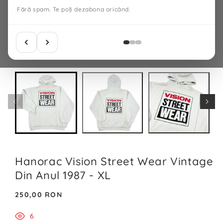
Fără spam. Te poți dezabona oricând.
Hanorac Vision Street Wear Vintage
Din Anul 1987 - XL
Preț
250,00 RON
normal
6