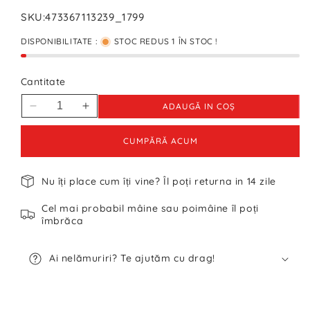
SKU:
473367113239_1799
DISPONIBILITATE :
STOC REDUS 1 ÎN STOC !
Cantitate
ADAUGĂ IN COŞ
Reduceți
Creșteți
cantitatea
cantitatea
pentru
pentru
CUMPĂRĂ ACUM
Jachetă
Jachetă
Superdry
Superdry
Nu îți place cum îți vine? Îl poți returna in 14 zile
Femei
Femei
-
-
Cel mai probabil mâine sau poimâine îl poți
M
M
îmbrăca
Ai nelămuriri? Te ajutăm cu drag!