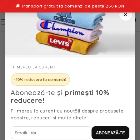
TRECI LA
CONȚINUT
0
0
articole
TRECI LA
INFORMAȚIILE
DESPRE
PRODUS
FII MEREU LA CURENT
-10% reducere la comandă
Abonează-te și
primești 10%
reducere!
Fii mereu la curent cu noutăți despre produsele
noastre, reduceri si multe altele!
ABONEAZĂ-TE