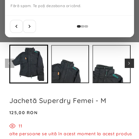
Fără spam. Te poți dezabona oricând.
Jachetă Superdry Femei - M
Preț
125,00 RON
normal
11
alte persoane se uită în acest moment la acest produs