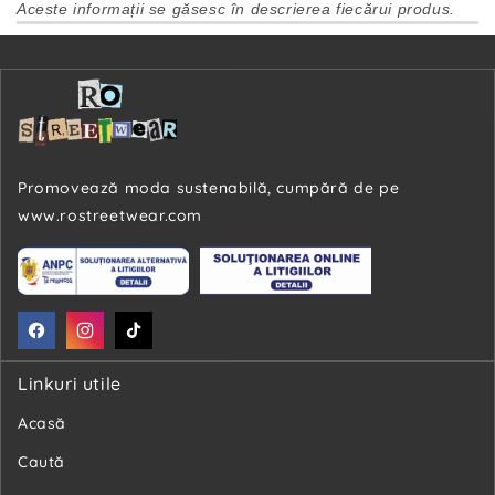
Aceste informații se găsesc în descrierea fiecărui produs.
Promovează moda sustenabilă, cumpără de pe
www.rostreetwear.com
Facebook
Instagram
TikTok
Linkuri utile
Acasă
Caută