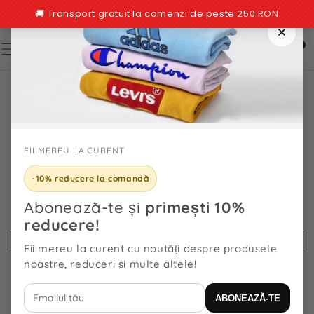
TRECI LA
CONȚINUT
0
0
articole
TRECI LA
INFORMAȚIILE
DESPRE
PRODUS
FII MEREU LA CURENT
-10% reducere la comandă
Abonează-te și
primești 10%
reducere!
Fii mereu la curent cu noutăți despre produsele
noastre, reduceri si multe altele!
ABONEAZĂ-TE