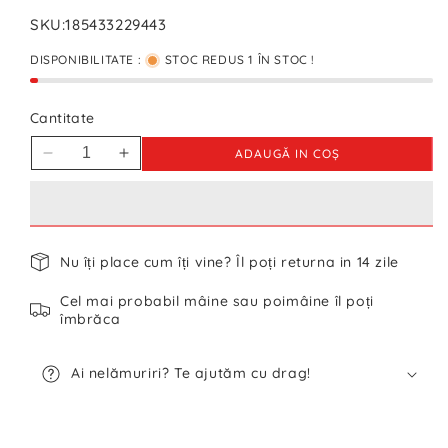
SKU:
185433229443
DISPONIBILITATE :
STOC REDUS 1 ÎN STOC !
Cantitate
ADAUGĂ IN COŞ
Reduceți
Creșteți
cantitatea
cantitatea
pentru
pentru
Cămașă
Cămașă
KAUF
KAUF
Nu îți place cum îți vine? Îl poți returna in 14 zile
-
-
L/XL
L/XL
Cel mai probabil mâine sau poimâine îl poți
îmbrăca
Ai nelămuriri? Te ajutăm cu drag!