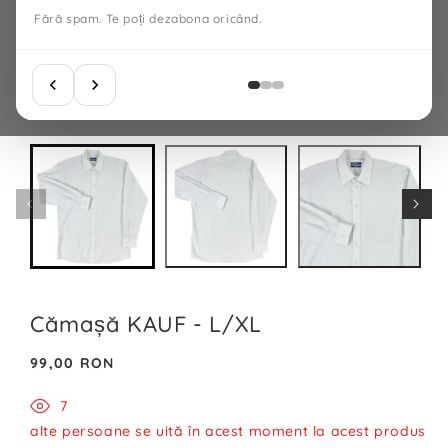
Fără spam. Te poți dezabona oricând.
Cămașă KAUF - L/XL
Preț
99,00 RON
normal
7
alte persoane se uită în acest moment la acest produs