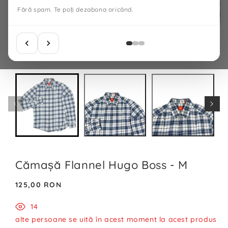
Fără spam. Te poți dezabona oricând.
Cămașă Flannel Hugo Boss - M
Preț
125,00 RON
normal
14
alte persoane se uită în acest moment la acest produs