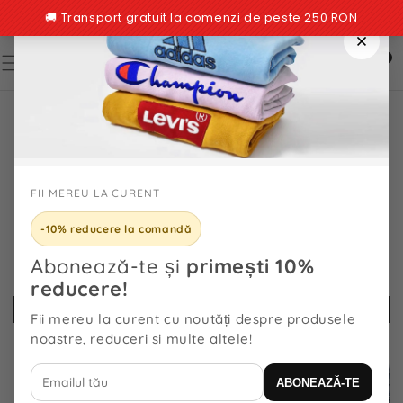
TRECI LA
CONȚINUT
0
0
articole
TRECI LA
INFORMAȚIILE
DESPRE
PRODUS
FII MEREU LA CURENT
-10% reducere la comandă
Abonează-te și
primești 10%
reducere!
Fii mereu la curent cu noutăți despre produsele
noastre, reduceri si multe altele!
ABONEAZĂ-TE