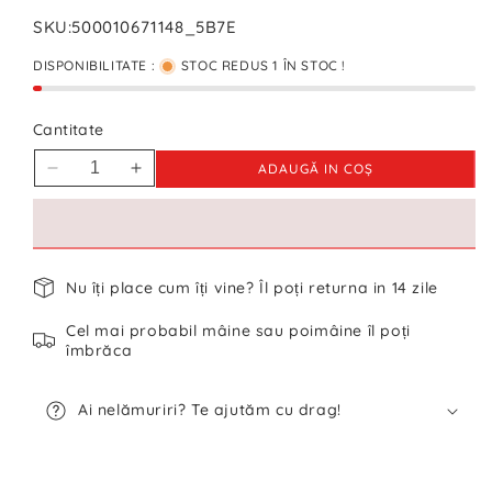
SKU:
500010671148_5B7E
DISPONIBILITATE :
STOC REDUS 1 ÎN STOC !
Cantitate
ADAUGĂ IN COŞ
Reduceți
Creșteți
cantitatea
cantitatea
pentru
pentru
Cămașă
Cămașă
Flannel
Flannel
Nu îți place cum îți vine? Îl poți returna in 14 zile
Hugo
Hugo
Boss
Boss
Cel mai probabil mâine sau poimâine îl poți
-
-
îmbrăca
M
M
Ai nelămuriri? Te ajutăm cu drag!