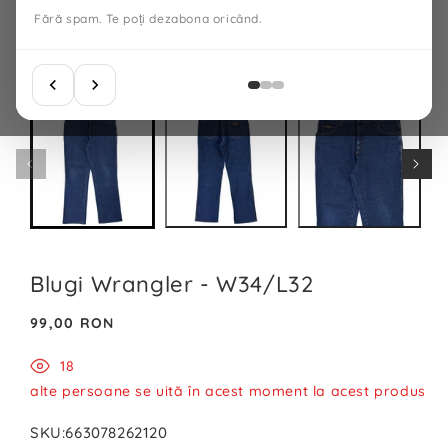
Fără spam. Te poți dezabona oricând.
Blugi Wrangler - W34/L32
Preț
99,00 RON
normal
18
alte persoane se uită în acest moment la acest produs
SKU:
663078262120