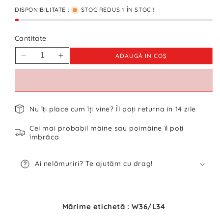
DISPONIBILITATE :
STOC REDUS 1 ÎN STOC !
Cantitate
ADAUGĂ IN COŞ
Reduceți
Creșteți
cantitatea
cantitatea
pentru
pentru
Blugi
Blugi
Wrangler
Wrangler
Nu îți place cum îți vine? Îl poți returna in 14 zile
-
-
W34/L32
W34/L32
Cel mai probabil mâine sau poimâine îl poți
îmbrăca
Ai nelămuriri? Te ajutăm cu drag!
Mărime etichetă : W36/L34