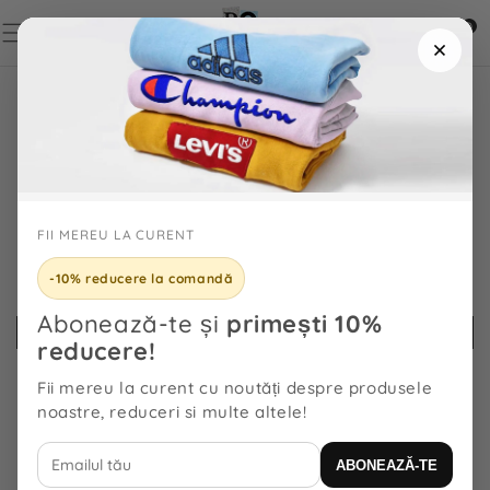
TRECI LA
CONȚINUT
0
0
articole
TRECI LA
INFORMAȚIILE
DESPRE
PRODUS
FII MEREU LA CURENT
-10% reducere la comandă
Abonează-te și
primești 10%
reducere!
Fii mereu la curent cu noutăți despre produsele
noastre, reduceri si multe altele!
ABONEAZĂ-TE