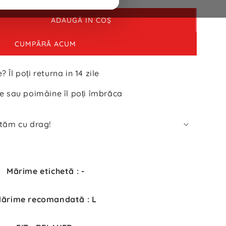
ADAUGĂ IN COŞ
CUMPĂRĂ ACUM
? Îl poți returna in 14 zile
e sau poimâine îl poți îmbrăca
utăm cu drag!
Mărime etichetă : -
ărime recomandată : L