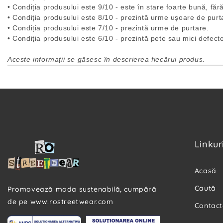
• Condiția produsului este 9/10 - este în stare foarte bună, făr
• Condiția produsului este 8/10 - prezintă urme ușoare de purt
• Condiția produsului este 7/10 - prezintă urme de purtare.
• Condiția produsului este 6/10 - prezintă pete sau mici defect
Aceste informații se găsesc în descrierea fiecărui produs.
Linkuri
Acasă
Caută
Promovează moda sustenabilă, cumpără
de pe www.rostreetwear.com
Contact