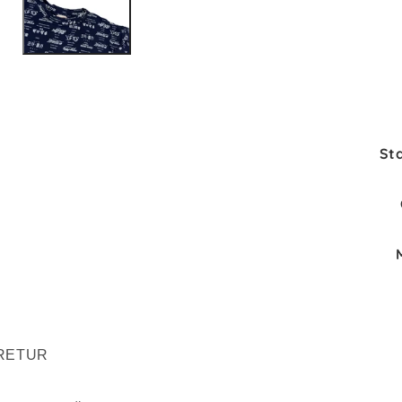
St
 RETUR