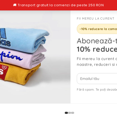
FII MEREU LA CURENT
NOUTĂŢI
OUTLET
CUSTOMS
REDUCERI
VEZI TOT
PACHET 
-10% reducere la com
Abonează-t
10% reduce
Bluză Coca-Cola
Fii mereu la curent 
noastre, reduceri si 
Preț
125,00 RON
normal
14
alte persoane se uită
Fără spam. Te poți dezab
SKU:
495440089255_969A
DISPONIBILITATE :
STOC RED
Cantitate