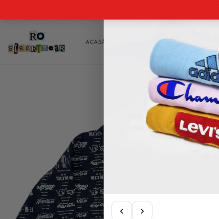
TRECI LA
CONȚINUT
ACASĂ
TIP PRODUS
CATEGORII
TRECI LA
INFORMAȚIILE
DESPRE
PRODUS