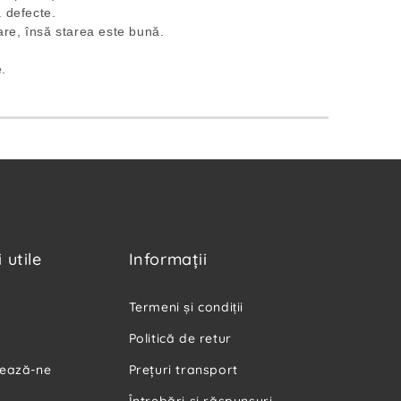
ă defecte.
are, însă starea este bună.
e.
 utile
Informaţii
Termeni și condiții
Politică de retur
ează-ne
Preţuri transport
Întrebări şi răspunsuri