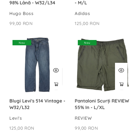
98% Lână - W32/L34
- M/L
R
A
Hugo Boss
Adidas
N
99,00 RON
D
125,00 RON
Nou
Nou
Blugi Levi's 514 Vintage -
Pantaloni Scurți REVIEW
W32/L32
55% In - L/XL
Levi's
REVIEW
125,00 RON
99,00 RON