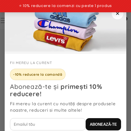
TRECI LA
CONȚINUT
FILTRE
0
0
articole
T
I
P
P
NOUTĂȚI
R
O
D
FII MEREU LA CURENT
U
Filtre
S
Sortează după
-10% reducere la comandă
2042
produse
Abonează-te și
primești 10%
C
O
reducere!
N
Fii mereu la curent cu noutăți despre produsele
D
Nou
Nou
I
noastre, reduceri si multe altele!
Ţ
I
ABONEAZĂ-TE
E