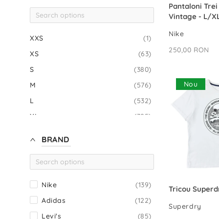
ADAUG
Pantaloni Trei
Vintage - L/X
Nike
XXS
(1)
250,00 RON
XS
(63)
S
(380)
Nou
M
(576)
L
(532)
XL
(325)
XXL
(115)
BRAND
XXXL
(26)
XXXXL
(2)
5 Ani
(1)
Nike
(139)
ADAUG
Tricou Superd
14-15 Ani
(1)
Adidas
(122)
Superdry
15-16 Ani
(1)
Levi's
(85)