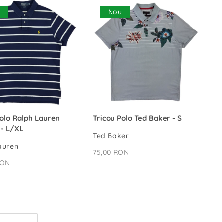
u
Nou
ADAUGĂ ÎN COȘ
ADAUGĂ ÎN COȘ
Polo Ralph Lauren
Tricou Polo Ted Baker - S
 - L/XL
Ted Baker
auren
75,00 RON
RON