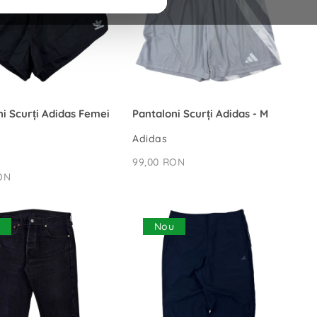
ADAUGĂ ÎN COȘ
ADAUGĂ ÎN COȘ
ni Scurți Adidas Femei
Pantaloni Scurți Adidas - M
Adidas
99,00 RON
ON
u
Nou