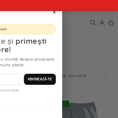
PRODUSE
F*CK FAST FASHION
andă
e și
primești
re!
cu noutăți despre produsele
multe altele!
2019
produse
Dată, nou-vechi
ABONEAZĂ-TE
ona oricând.
u
Nou