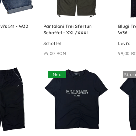
Ă ÎN COȘ
ADAUGĂ ÎN COȘ
vi's 511 - W32
Pantaloni Trei Sferturi
Blugi Tr
Schoffel - XXL/XXXL
W36
Schoffel
Levi's
99,00 RON
99,00 R
Nou
Stoc 