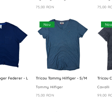
75,00 RON
75,00 R
Nou
No
Ă ÎN COȘ
ADAUGĂ ÎN COȘ
oger Federer - L
Tricou Tommy Hilfiger - S/M
Tricou C
Tommy Hilfiger
Cavalli
75,00 RON
99,00 R