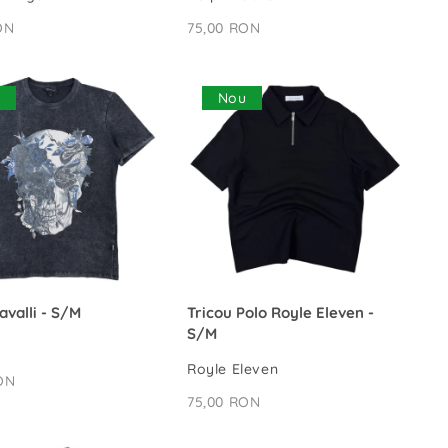
ON
75,00 RON
u
Nou
ADAUGĂ ÎN COȘ
ADAUGĂ ÎN COȘ
avalli - S/M
Tricou Polo Royle Eleven -
S/M
Royle Eleven
ON
75,00 RON