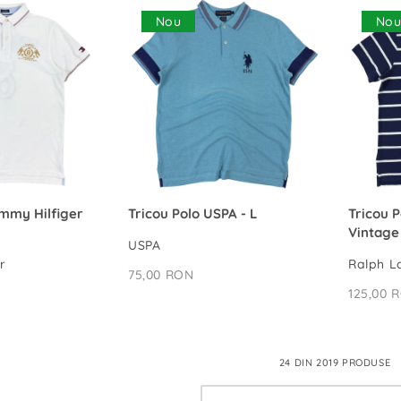
Nou
No
Ă ÎN COȘ
ADAUGĂ ÎN COȘ
ommy Hilfiger
Tricou Polo USPA - L
Tricou 
Vintage
USPA
r
Ralph L
75,00 RON
125,00 
24 DIN 2019 PRODUSE