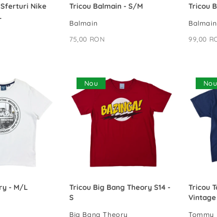
Ă ÎN COȘ
ADAUGĂ ÎN COȘ
 Sferturi Nike
Tricou Balmain - S/M
Tricou 
L
Balmain
Balmain
75,00 RON
99,00 R
Nou
No
Ă ÎN COȘ
ADAUGĂ ÎN COȘ
ry - M/L
Tricou Big Bang Theory S14 -
Tricou 
S
Vintage
Big Bang Theory
Tommy H