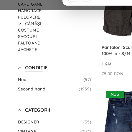
Ţ
CARDIGANE
I
HANORACE
E
PULOVERE
CĂMĂȘI
COSTUME
SACOURI
C
PALTOANE
A
ADAUG
Pantaloni Scu
JACHETE
T
100% In - S/M
GECI
E
VESTE
G
H&M
CONDIŢIE
ROCHII&FUSTE
O
75,00 RON
R
BLUGI&PANTALONI
Nou
(57)
II
ACCESORII
TENIŞI
Second hand
(1959)
Nou
JUCĂRII
PACHET PRODUSE
G
CATEGORII
E
N
DESIGNER
(35)
VINTAGE
(581)