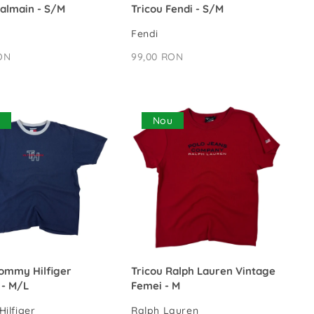
VEZI MAI MULT
VEZI MAI MULT
Balmain - S/M
Tricou Fendi - S/M
Fendi
ON
99,00 RON
u
Nou
ADAUGĂ ÎN COȘ
ADAUGĂ ÎN COȘ
Tommy Hilfiger
Tricou Ralph Lauren Vintage
 - M/L
Femei - M
ilfiger
Ralph Lauren