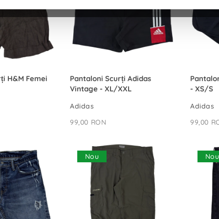
Ă ÎN COȘ
ADAUGĂ ÎN COȘ
rți H&M Femei
Pantaloni Scurți Adidas
Pantalo
Vintage - XL/XXL
- XS/S
Adidas
Adidas
99,00 RON
99,00 R
Nou
No