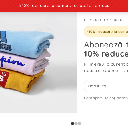
FII MEREU LA CURENT
NOUTĂŢI
OUTLET
CUSTOMS
REDUCERI
VEZI TOT
PACHET 
-10% reducere la com
Abonează-t
10% reduce
TOATE PRODUSELE
Fii mereu la curent 
noastre, reduceri si 
Fără spam. Te poți dezab
Nou
No