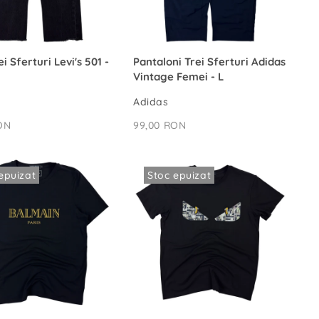
ADAUGĂ ÎN COȘ
ADAUGĂ ÎN COȘ
ei Sferturi Levi's 501 -
Pantaloni Trei Sferturi Adidas
Vintage Femei - L
Adidas
ON
99,00 RON
epuizat
Stoc epuizat